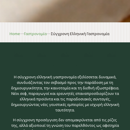
Home
Γαστρονομία
Σύγχρονη Ελληνική Γαστρονομία
>https://ieg.org.gr/gastronimia/
>https://ieg.org.gr/gastronimia/
Η σύγχρονη ελληνική γαστρονομία εξελίσσεται δυναμικά,
συνδυάζοντας τον σεβασμό προς την παράδοση με τη
δημιουργικότητα, την καινοτομία και τη διεθνή εξωστρέφεια.
Νέοι σεφ, παραγωγοί και ερευνητές επαναπροσδιορίζουν τα
ελληνικά προϊόντα και τις παραδοσιακές συνταγές,
δημιουργώντας νέες γευστικές εμπειρίες με ισχυρή ελληνική
ταυτότητα.
Η σύγχρονη προσέγγιση δεν απομακρύνεται από τις ρίζες
της, αλλά αξιοποιεί τη γνώση του παρελθόντος ως αφετηρία