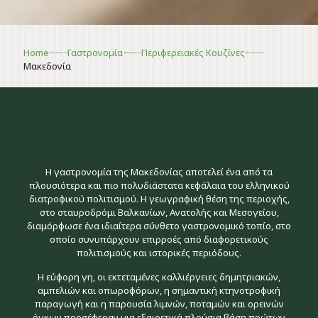
Home
Γαστρονομία
Περιφερειακές Κουζίνες
>https://ieg.org.gr/gastronimia/perifereiakes-kouzines/
>https://ieg.org.gr/gastronimia/perifereiakes-kouzines/
>https://ieg.org.gr/gastronimia/perifereiakes-kouzines/
Μακεδονία
Η γαστρονομία της Μακεδονίας αποτελεί ένα από τα
πλουσιότερα και πιο πολυδιάστατα κεφάλαια του ελληνικού
διατροφικού πολιτισμού. Η γεωγραφική θέση της περιοχής,
στο σταυροδρόμι Βαλκανίων, Ανατολής και Μεσογείου,
διαμόρφωσε ένα ιδιαίτερα σύνθετο γαστρονομικό τοπίο, στο
οποίο συνυπάρχουν επιρροές από διαφορετικούς
πολιτισμούς και ιστορικές περιόδους.
Η εύφορη γη, οι εκτεταμένες καλλιέργειες δημητριακών,
αμπελιών και οπωροφόρων, η σημαντική κτηνοτροφική
παραγωγή και η παρουσία λιμνών, ποταμών και ορεινών
όγκων προσέφεραν μια εξαιρετικά πλούσια βάση πρώτων