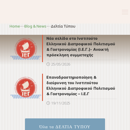
Home
Blog & News
Δελτία Τύπου
>https://ieg.org.gr/blog-news/
>https://ieg.org.gr/blog-news/
Νέα σελίδα στο Ινστιτούτο
Ελληνικού Διατροφικού Πολιτισμού
& Γαστρονομίας (Ι.Ε.Γ.)- Ανοικτή
πρόσκληση συμμετοχής
25/05/2026
Επαναδραστηριοποίηση &
διεύρυνση του Ινστιτούτου
Ελληνικού Διατροφικού Πολιτισμού
& Γαστρονομίας – Ι.Ε.Γ
19/11/2025
Όλα τα ΔΕΛΤΙΑ ΤΥΠΟΥ